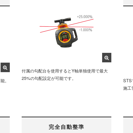
付属の勾配台を使用するとY軸単独使用で最大
25%の勾配設定が可能です。
可能。
ST
施工
載
完全自動整準