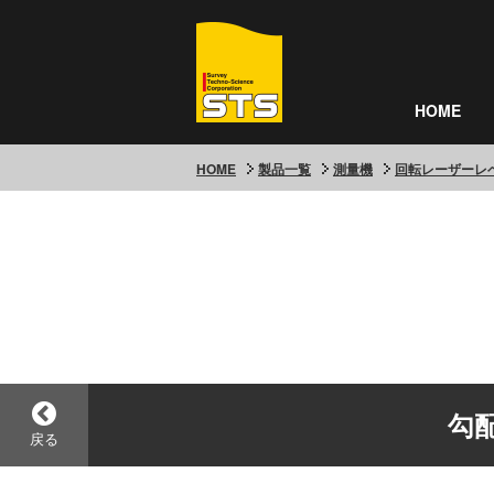
HOME
HOME
製品一覧
測量機
回転レーザーレ
勾
戻る