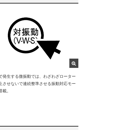
で発生する微振動では、わざわざローター
止させないで連続整準させる振動対応モー
搭載。