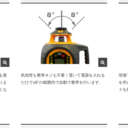
を遮
気泡管も整準ネジも不要！置いて電源を入れる
現場
りま
だけで±8°の範囲内で自動で整準を行います。
を停
くな
ドを
。