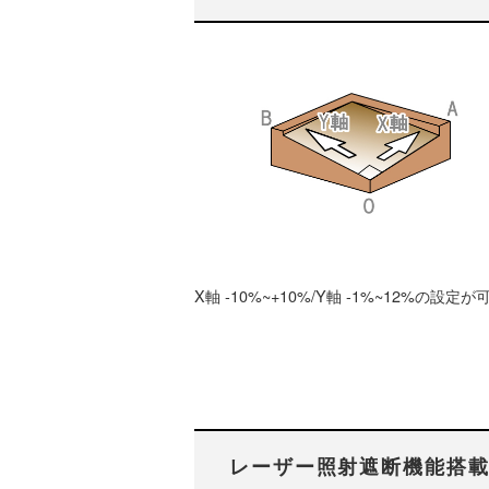
X軸 -10%~+10%/Y軸 -1%~12%の設定が
レーザー照射遮断機能搭